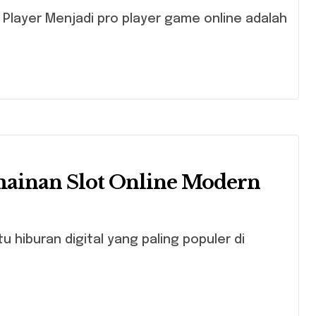
mainan Slot Online Modern