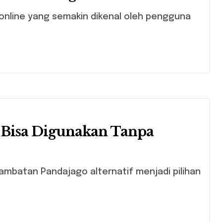
i Bisa Digunakan Tanpa