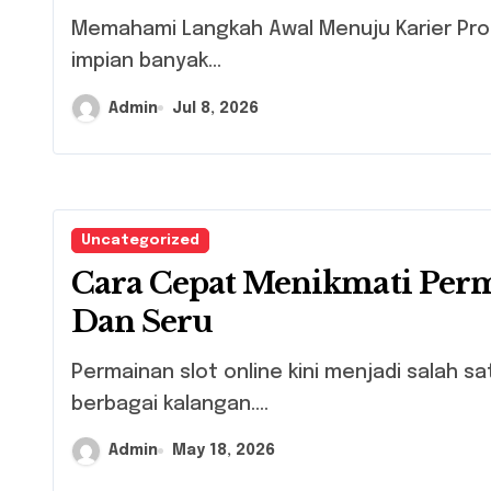
Memahami Langkah Awal Menuju Karier Pro Player Menjadi pro player game online adalah
impian banyak...
Admin
Jul 8, 2026
Uncategorized
Cara Cepat Menikmati Per
Dan Seru
Permainan slot online kini menjadi salah satu hiburan digital yang paling populer di
berbagai kalangan....
Admin
May 18, 2026