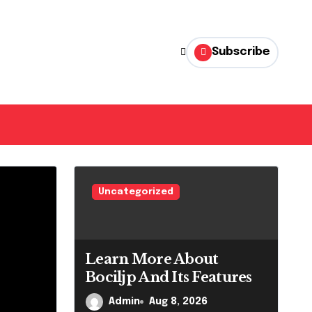
Subscribe
Uncategorized
Learn More About
Bociljp And Its Features
Admin
Aug 8, 2026