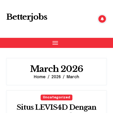
Skip
to
content
Betterjobs
March 2026
Home
2026
March
Uncategorized
Situs LEVIS4D Dengan