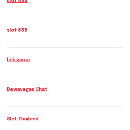
slot 888
slot 888
link gacor
Dewavegas Chat
Slot Thailand