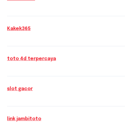
Kakek365
toto 4d terpercaya
slot gacor
link jambitoto