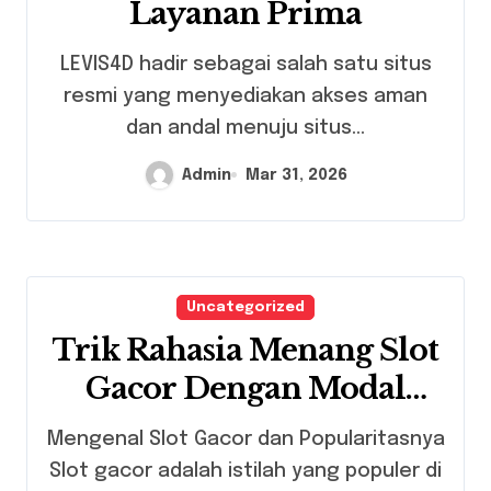
Layanan Prima
LEVIS4D hadir sebagai salah satu situs
resmi yang menyediakan akses aman
dan andal menuju situs...
Admin
Mar 31, 2026
Uncategorized
Trik Rahasia Menang Slot
Gacor Dengan Modal
Minim
Mengenal Slot Gacor dan Popularitasnya
Slot gacor adalah istilah yang populer di