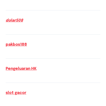
dolar508
pakbos188
Pengeluaran HK
slot gacor