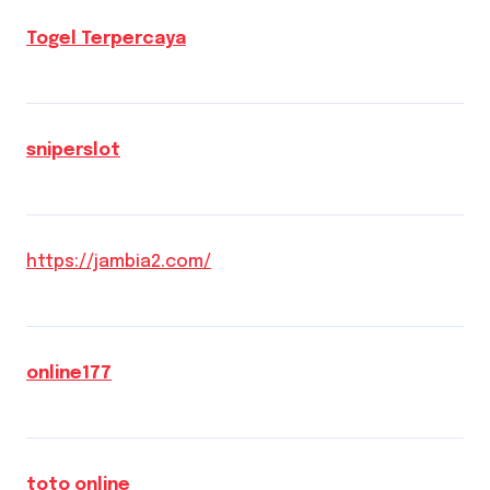
Togel Terpercaya
sniperslot
https://jambia2.com/
online177
toto online