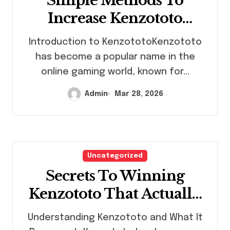
Simple Methods To
Increase Kenzototo
Success Rate Easily
Introduction to KenzototoKenzototo
has become a popular name in the
online gaming world, known for...
Admin
Mar 28, 2026
Uncategorized
Secrets To Winning
Kenzototo That Actually
Work Daily
Understanding Kenzototo and What It