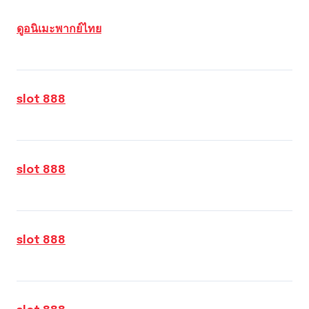
ดูอนิเมะพากย์ไทย
slot 888
slot 888
slot 888