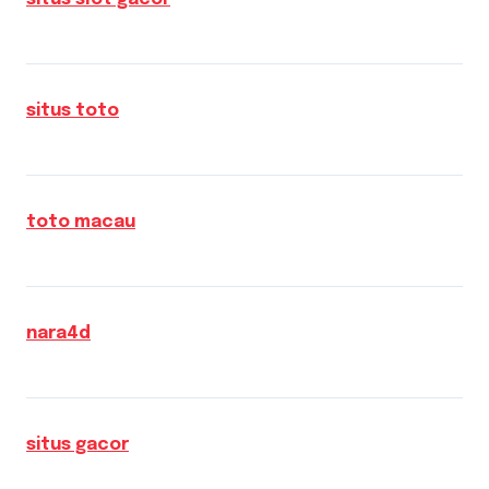
situs toto
toto macau
nara4d
situs gacor