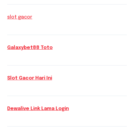
slot gacor
Galaxybet88 Toto
Slot Gacor Hari Ini
Dewalive Link Lama Login