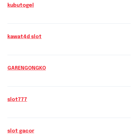
kubutogel
kawat4d slot
GARENGONGKO
slot777
slot gacor