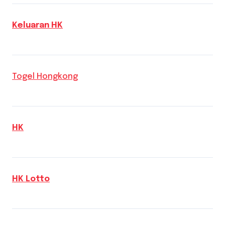
Keluaran HK
Togel Hongkong
HK
HK Lotto