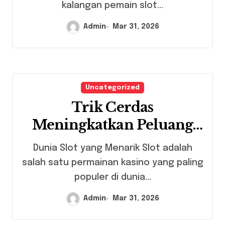
kalangan pemain slot...
Admin
Mar 31, 2026
Uncategorized
Trik Cerdas
Meningkatkan Peluang
Menang Slot Online
Dunia Slot yang Menarik Slot adalah
salah satu permainan kasino yang paling
populer di dunia...
Admin
Mar 31, 2026