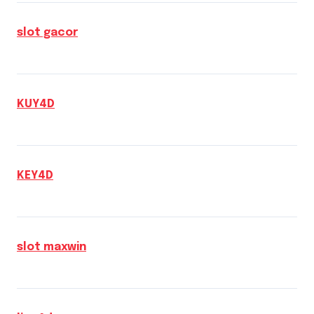
slot gacor
KUY4D
KEY4D
slot maxwin