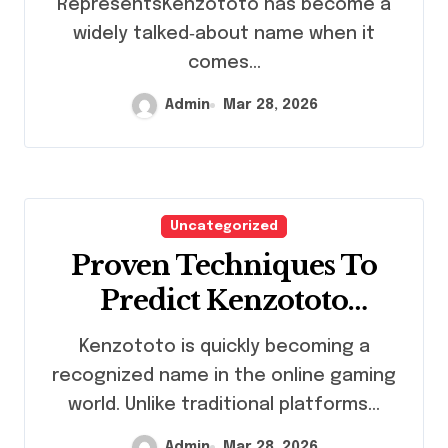
RepresentsKenzototo has become a
widely talked‑about name when it
comes...
Admin
Mar 28, 2026
Uncategorized
Proven Techniques To
Predict Kenzototo
Numbers Accurately
Kenzototo is quickly becoming a
recognized name in the online gaming
world. Unlike traditional platforms...
Admin
Mar 28, 2026