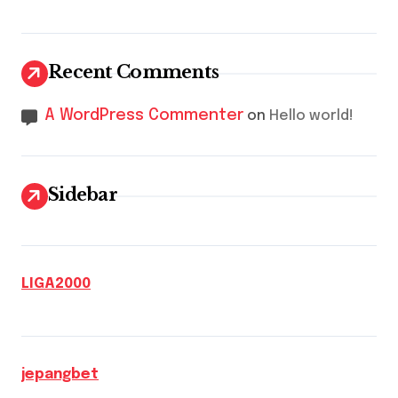
Recent Comments
A WordPress Commenter
on
Hello world!
Sidebar
LIGA2000
jepangbet