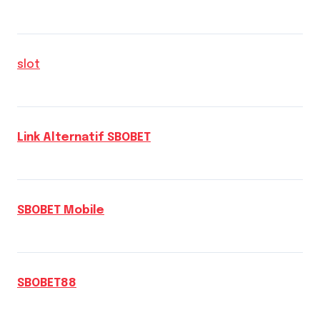
slot
Link Alternatif SBOBET
SBOBET Mobile
SBOBET88