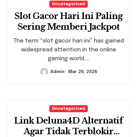
Uncategorized
Slot Gacor Hari Ini Paling
Sering Memberi Jackpot
The term “slot gacor hari ini” has gained
widespread attention in the online
gaming world,...
Admin
Mar 26, 2026
Uncategorized
Link Deluna4D Alternatif
Agar Tidak Terblokir