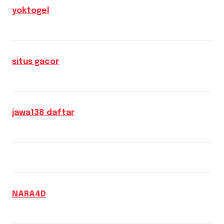
yoktogel
situs gacor
jawa138 daftar
NARA4D