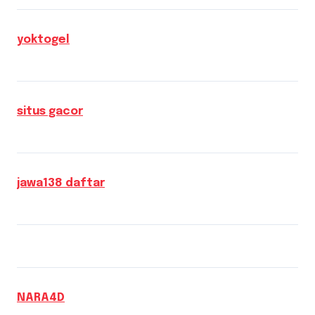
yoktogel
situs gacor
jawa138 daftar
NARA4D