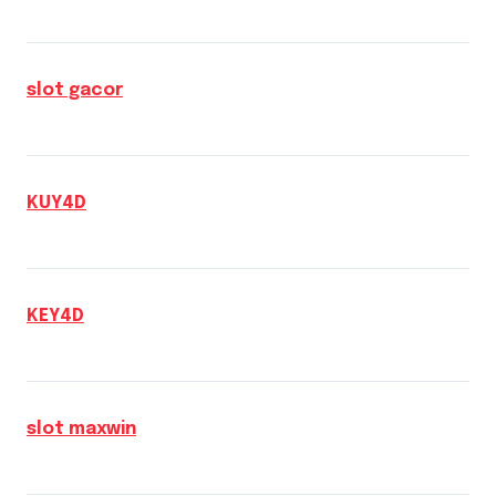
slot gacor
KUY4D
KEY4D
slot maxwin