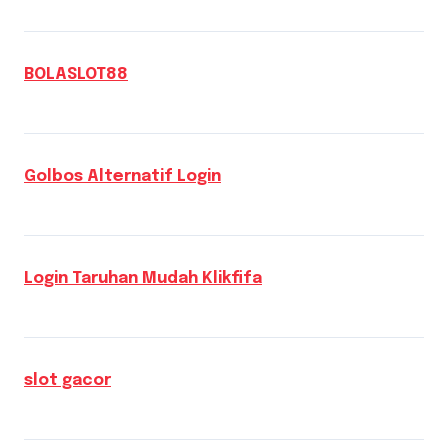
BOLASLOT88
Golbos Alternatif Login
Login Taruhan Mudah Klikfifa
slot gacor