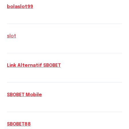
bolaslot99
slot
Link Alternatif SBOBET
SBOBET Mobile
SBOBET88