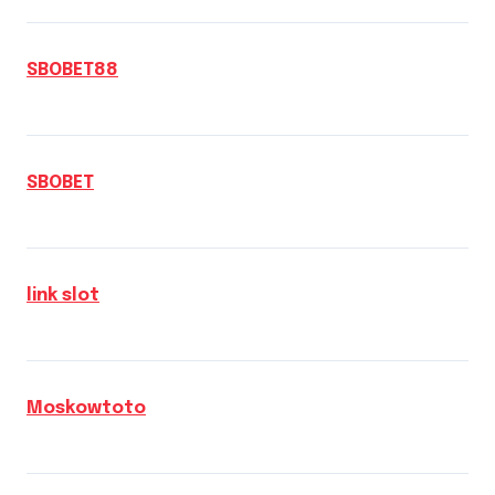
SBOBET88
SBOBET
link slot
Moskowtoto