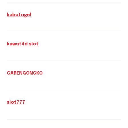
kubutogel
kawat4d slot
GARENGONGKO
slot777