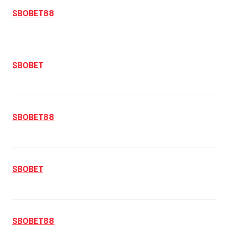
SBOBET88
SBOBET
SBOBET88
SBOBET
SBOBET88