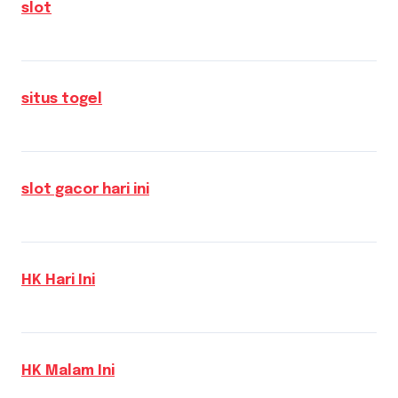
slot
situs togel
slot gacor hari ini
HK Hari Ini
HK Malam Ini