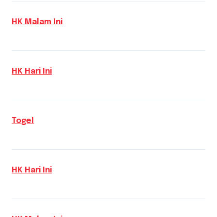
HK Malam Ini
HK Hari Ini
Togel
HK Hari Ini