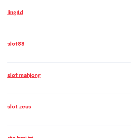
ling4d
slot88
slot mahjong
slot zeus