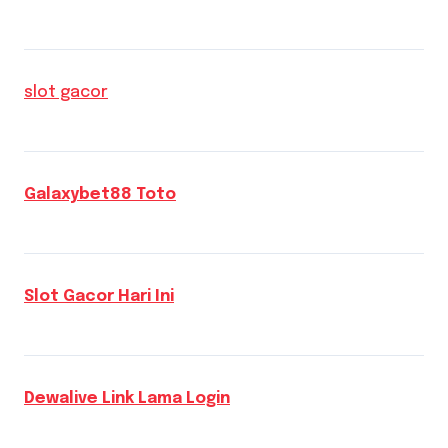
slot gacor
Galaxybet88 Toto
Slot Gacor Hari Ini
Dewalive Link Lama Login