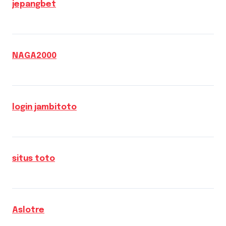
jepangbet
NAGA2000
login jambitoto
situs toto
Aslotre