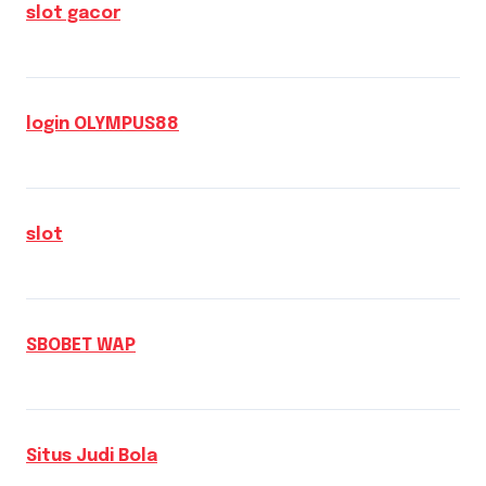
slot gacor
login OLYMPUS88
slot
SBOBET WAP
Situs Judi Bola