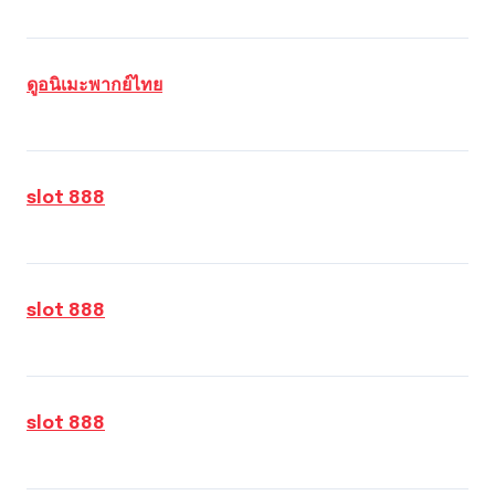
ดูอนิเมะพากย์ไทย
slot 888
slot 888
slot 888