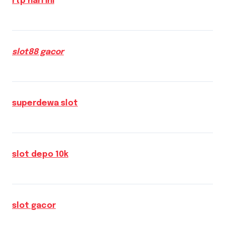
rtp hari ini
slot88 gacor
superdewa slot
slot depo 10k
slot gacor