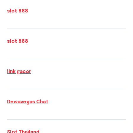
slot 888
slot 888
link gacor
Dewavegas Chat
Slot Thailand