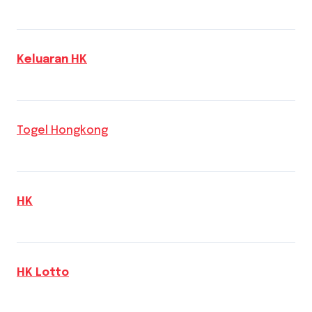
Keluaran HK
Togel Hongkong
HK
HK Lotto