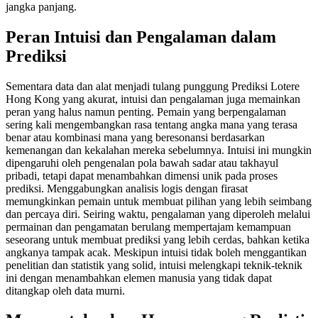
jangka panjang.
Peran Intuisi dan Pengalaman dalam
Prediksi
Sementara data dan alat menjadi tulang punggung Prediksi Lotere
Hong Kong yang akurat, intuisi dan pengalaman juga memainkan
peran yang halus namun penting. Pemain yang berpengalaman
sering kali mengembangkan rasa tentang angka mana yang terasa
benar atau kombinasi mana yang beresonansi berdasarkan
kemenangan dan kekalahan mereka sebelumnya. Intuisi ini mungkin
dipengaruhi oleh pengenalan pola bawah sadar atau takhayul
pribadi, tetapi dapat menambahkan dimensi unik pada proses
prediksi. Menggabungkan analisis logis dengan firasat
memungkinkan pemain untuk membuat pilihan yang lebih seimbang
dan percaya diri. Seiring waktu, pengalaman yang diperoleh melalui
permainan dan pengamatan berulang mempertajam kemampuan
seseorang untuk membuat prediksi yang lebih cerdas, bahkan ketika
angkanya tampak acak. Meskipun intuisi tidak boleh menggantikan
penelitian dan statistik yang solid, intuisi melengkapi teknik-teknik
ini dengan menambahkan elemen manusia yang tidak dapat
ditangkap oleh data murni.