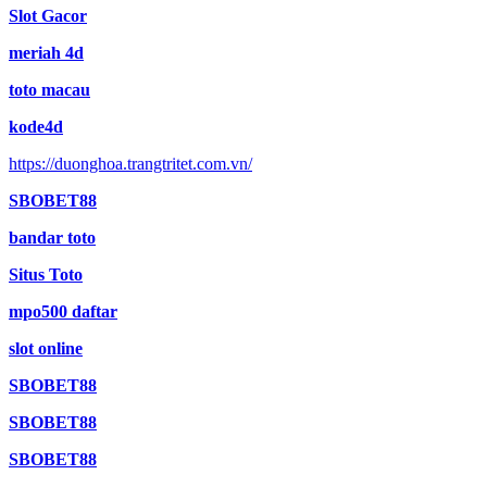
Slot Gacor
meriah 4d
toto macau
kode4d
https://duonghoa.trangtritet.com.vn/
SBOBET88
bandar toto
Situs Toto
mpo500 daftar
slot online
SBOBET88
SBOBET88
SBOBET88