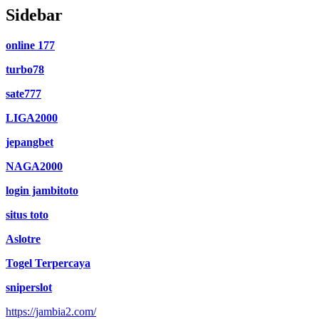
Sidebar
online 177
turbo78
sate777
LIGA2000
jepangbet
NAGA2000
login jambitoto
situs toto
Aslotre
Togel Terpercaya
sniperslot
https://jambia2.com/