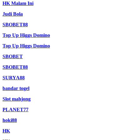
HK Malam Ini
Judi Bola
SBOBET88
Top Up Higgs Domino
Top Up Higgs Domino
SBOBET
SBOBET88
SURYA88
bandar togel
Slot mahjong
PLANET77
hoki88
HK