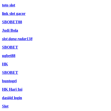
toto slot
link slot gacor
SBOBET88
Judi Bola
slot dana radar138
SBOBET
ugbet88
HK
SBOBET
buntogel
HK Hari Ini
dasi4d login
Slot