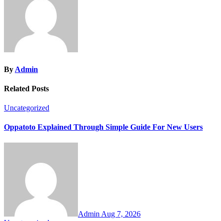
By
Admin
Related Posts
Uncategorized
Oppatoto Explained Through Simple Guide For New Users
Admin
Aug 7, 2026