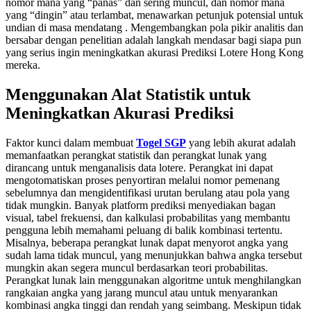
nomor mana yang “panas” dan sering muncul, dan nomor mana
yang “dingin” atau terlambat, menawarkan petunjuk potensial untuk
undian di masa mendatang . Mengembangkan pola pikir analitis dan
bersabar dengan penelitian adalah langkah mendasar bagi siapa pun
yang serius ingin meningkatkan akurasi Prediksi Lotere Hong Kong
mereka.
Menggunakan Alat Statistik untuk
Meningkatkan Akurasi Prediksi
Faktor kunci dalam membuat
Togel SGP
yang lebih akurat adalah
memanfaatkan perangkat statistik dan perangkat lunak yang
dirancang untuk menganalisis data lotere. Perangkat ini dapat
mengotomatiskan proses penyortiran melalui nomor pemenang
sebelumnya dan mengidentifikasi urutan berulang atau pola yang
tidak mungkin. Banyak platform prediksi menyediakan bagan
visual, tabel frekuensi, dan kalkulasi probabilitas yang membantu
pengguna lebih memahami peluang di balik kombinasi tertentu.
Misalnya, beberapa perangkat lunak dapat menyorot angka yang
sudah lama tidak muncul, yang menunjukkan bahwa angka tersebut
mungkin akan segera muncul berdasarkan teori probabilitas.
Perangkat lunak lain menggunakan algoritme untuk menghilangkan
rangkaian angka yang jarang muncul atau untuk menyarankan
kombinasi angka tinggi dan rendah yang seimbang. Meskipun tidak