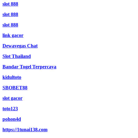
slot 888
slot 888
slot 888
link gacor
Dewavegas Chat
Slot Thailand
Bandar Togel Terpercaya
kidultoto
SBOBET88
slot gacor
toto123
pohon4d
https://1tunai138.com