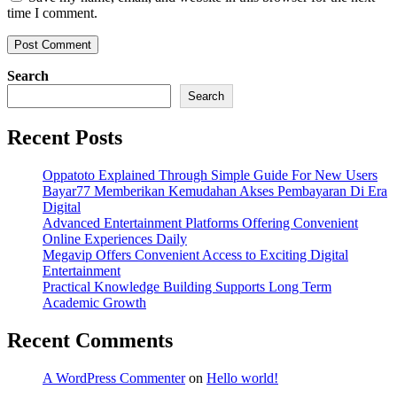
time I comment.
Search
Search
Recent Posts
Oppatoto Explained Through Simple Guide For New Users
Bayar77 Memberikan Kemudahan Akses Pembayaran Di Era
Digital
Advanced Entertainment Platforms Offering Convenient
Online Experiences Daily
Megavip Offers Convenient Access to Exciting Digital
Entertainment
Practical Knowledge Building Supports Long Term
Academic Growth
Recent Comments
A WordPress Commenter
on
Hello world!