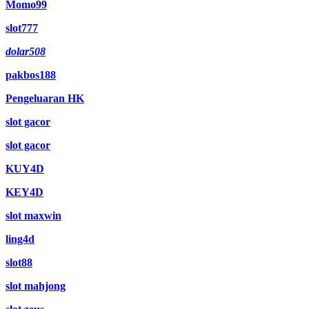
Momo99
slot777
dolar508
pakbos188
Pengeluaran HK
slot gacor
slot gacor
KUY4D
KEY4D
slot maxwin
ling4d
slot88
slot mahjong