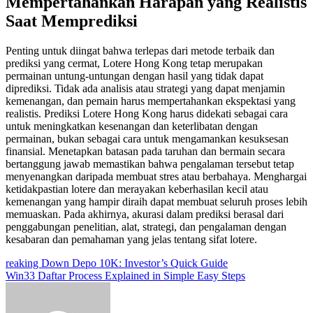
Mempertahankan Harapan yang Realistis
Saat Memprediksi
Penting untuk diingat bahwa terlepas dari metode terbaik dan
prediksi yang cermat, Lotere Hong Kong tetap merupakan
permainan untung-untungan dengan hasil yang tidak dapat
diprediksi. Tidak ada analisis atau strategi yang dapat menjamin
kemenangan, dan pemain harus mempertahankan ekspektasi yang
realistis. Prediksi Lotere Hong Kong harus didekati sebagai cara
untuk meningkatkan kesenangan dan keterlibatan dengan
permainan, bukan sebagai cara untuk mengamankan kesuksesan
finansial. Menetapkan batasan pada taruhan dan bermain secara
bertanggung jawab memastikan bahwa pengalaman tersebut tetap
menyenangkan daripada membuat stres atau berbahaya. Menghargai
ketidakpastian lotere dan merayakan keberhasilan kecil atau
kemenangan yang hampir diraih dapat membuat seluruh proses lebih
memuaskan. Pada akhirnya, akurasi dalam prediksi berasal dari
penggabungan penelitian, alat, strategi, dan pengalaman dengan
kesabaran dan pemahaman yang jelas tentang sifat lotere.
Post
reaking Down Depo 10K: Investor’s Quick Guide
Win33 Daftar Process Explained in Simple Easy Steps
navigation