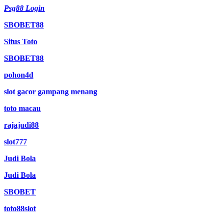
Psg88 Login
SBOBET88
Situs Toto
SBOBET88
pohon4d
slot gacor gampang menang
toto macau
rajajudi88
slot777
Judi Bola
Judi Bola
SBOBET
toto88slot