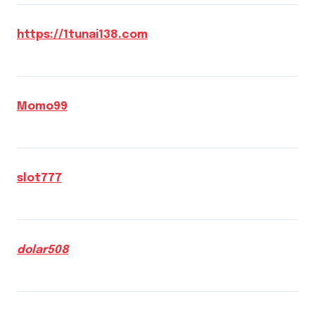
https://1tunai138.com
Momo99
slot777
dolar508