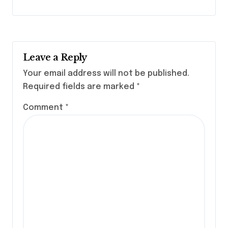
Leave a Reply
Your email address will not be published.
Required fields are marked
*
Comment
*