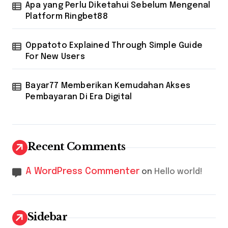
Apa yang Perlu Diketahui Sebelum Mengenal
Platform Ringbet88
Oppatoto Explained Through Simple Guide
For New Users
Bayar77 Memberikan Kemudahan Akses
Pembayaran Di Era Digital
Recent Comments
A WordPress Commenter
on
Hello world!
Sidebar