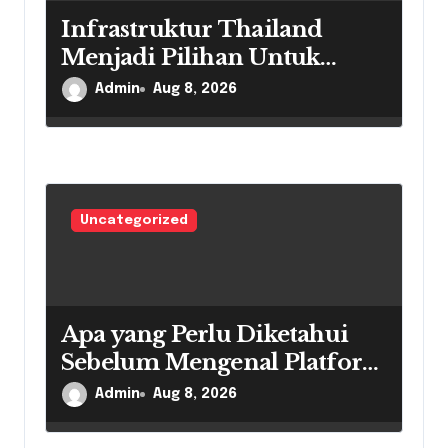
Infrastruktur Thailand
Menjadi Pilihan Untuk
Layanan Digital
Admin
Aug 8, 2026
Uncategorized
Apa yang Perlu Diketahui
Sebelum Mengenal Platform
Ringbet88
Admin
Aug 8, 2026