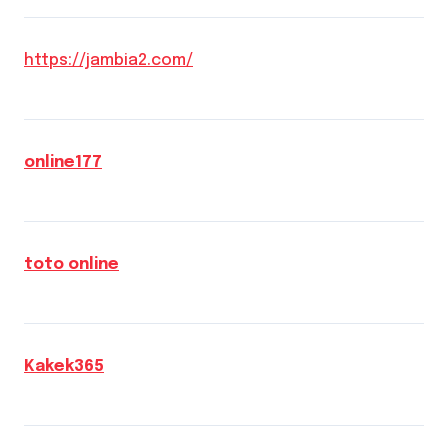
https://jambia2.com/
online177
toto online
Kakek365