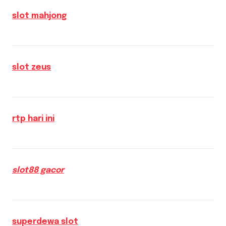
slot mahjong
slot zeus
rtp hari ini
slot88 gacor
superdewa slot