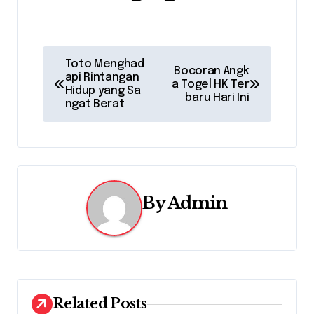
P
Toto Menghad
Bocoran Angk
api Rintangan
o
a Togel HK Ter
Hidup yang Sa
baru Hari Ini
ngat Berat
s
t
n
a
By
Admin
v
i
g
Related Posts