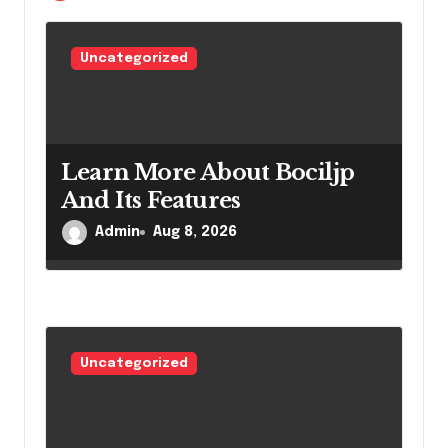
a
t
Uncategorized
i
o
n
Learn More About Bociljp
And Its Features
Admin
Aug 8, 2026
Uncategorized