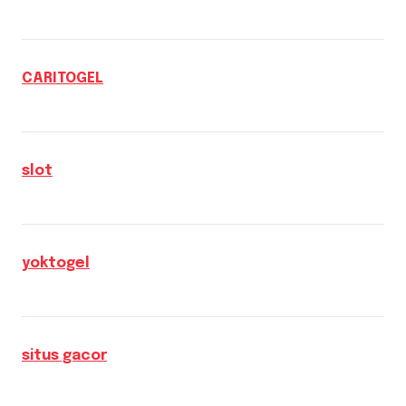
CARITOGEL
slot
yoktogel
situs gacor