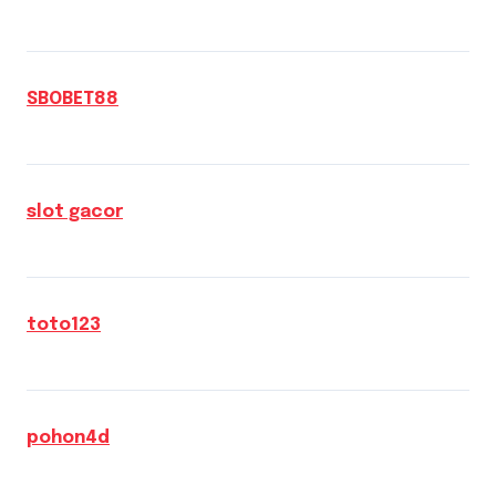
SBOBET88
slot gacor
toto123
pohon4d