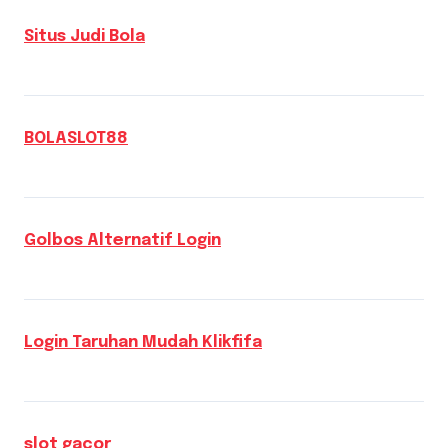
Situs Judi Bola
BOLASLOT88
Golbos Alternatif Login
Login Taruhan Mudah Klikfifa
slot gacor