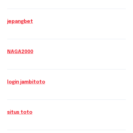
jepangbet
NAGA2000
login jambitoto
situs toto