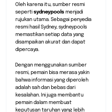
Oleh karena itu, sumber resmi
seperti
sydneypools
menjadi
rujukan utama. Sebagai penyedia
resmi hasil Sydney, sydneypools
memastikan setiap data yang
disampaikan akurat dan dapat
dipercaya.
Dengan menggunakan sumber
resmi, pemain bisa merasa yakin
bahwa informasi yang diperoleh
adalah sah dan bebas dari
kesalahan. Ini juga membantu
pemain dalam membuat
keputusan taruhan yang lebih