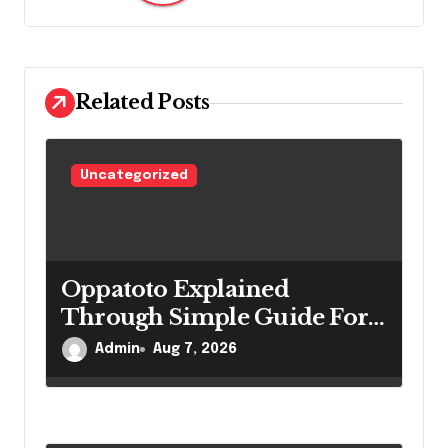
i
g
a
Related Posts
t
i
Uncategorized
o
n
Oppatoto Explained
Through Simple Guide For
New Users
Admin
Aug 7, 2026