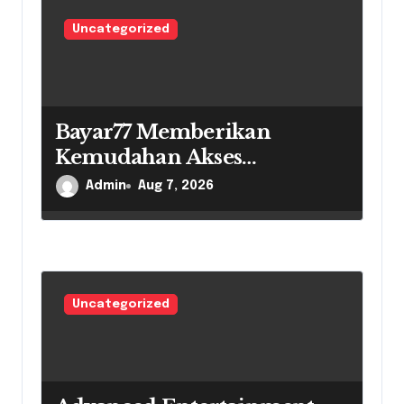
Uncategorized
Bayar77 Memberikan
Kemudahan Akses
Pembayaran Di Era Digital
Admin
Aug 7, 2026
Uncategorized