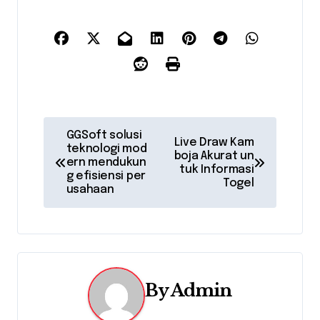
P
GGSoft solusi
Live Draw Kam
teknologi mod
o
boja Akurat un
ern mendukun
tuk Informasi
g efisiensi per
s
Togel
usahaan
t
n
a
By
Admin
v