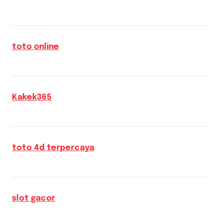
toto online
Kakek365
toto 4d terpercaya
slot gacor