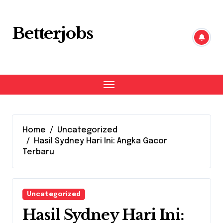
Skip
to
content
Betterjobs
Home
Uncategorized
Hasil Sydney Hari Ini: Angka Gacor
Terbaru
Uncategorized
Hasil Sydney Hari Ini: