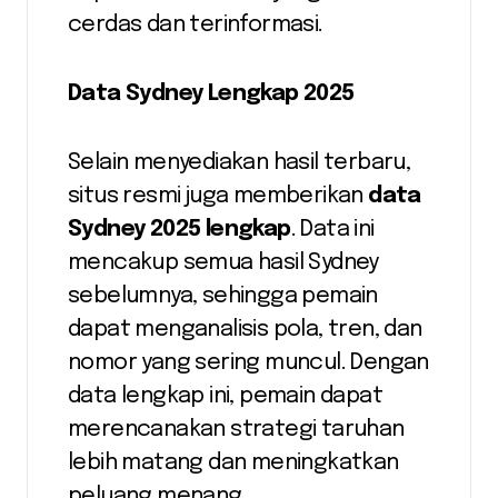
cerdas dan terinformasi.
Data Sydney Lengkap 2025
Selain menyediakan hasil terbaru,
situs resmi juga memberikan
data
Sydney 2025 lengkap
. Data ini
mencakup semua hasil Sydney
sebelumnya, sehingga pemain
dapat menganalisis pola, tren, dan
nomor yang sering muncul. Dengan
data lengkap ini, pemain dapat
merencanakan strategi taruhan
lebih matang dan meningkatkan
peluang menang.