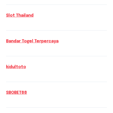
Slot Thailand
Bandar Togel Terpercaya
kidultoto
SBOBET88