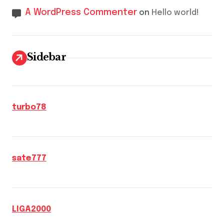
A WordPress Commenter
on
Hello world!
Sidebar
turbo78
sate777
LIGA2000