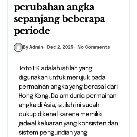
perubahan angka
sepanjang beberapa
periode
By Admin
Dec 2, 2025
No Comments
Toto HK adalah istilah yang
digunakan untuk merujuk pada
permainan angka yang berasal dari
Hong Kong. Dalam dunia permainan
angka di Asia, istilah ini sudah
cukup dikenal karena memiliki
jadwal keluaran yang konsisten dan
sistem pengundian yang