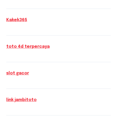
Kakek365
toto 4d terpercaya
slot gacor
link jambitoto