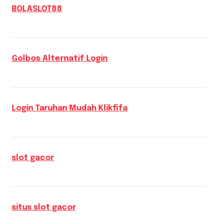
BOLASLOT88
Golbos Alternatif Login
Login Taruhan Mudah Klikfifa
slot gacor
situs slot gacor