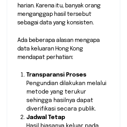
harian. Karena itu, banyak orang
menganggap hasil tersebut
sebagai data yang konsisten.
Ada beberapa alasan mengapa
data keluaran Hong Kong
mendapat perhatian:
Transparansi Proses
Pengundian dilakukan melalui
metode yang terukur
sehingga hasilnya dapat
diverifikasi secara publik.
Jadwal Tetap
Hasil biasanya keluar pada