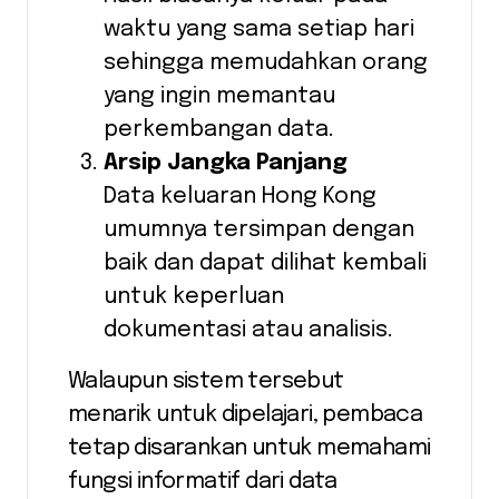
waktu yang sama setiap hari
sehingga memudahkan orang
yang ingin memantau
perkembangan data.
Arsip Jangka Panjang
Data keluaran Hong Kong
umumnya tersimpan dengan
baik dan dapat dilihat kembali
untuk keperluan
dokumentasi atau analisis.
Walaupun sistem tersebut
menarik untuk dipelajari, pembaca
tetap disarankan untuk memahami
fungsi informatif dari data