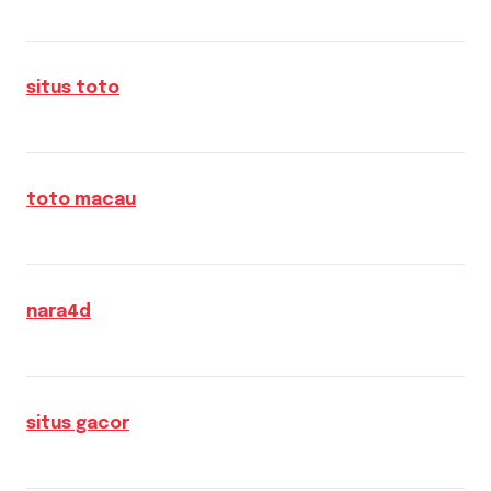
situs toto
toto macau
nara4d
situs gacor