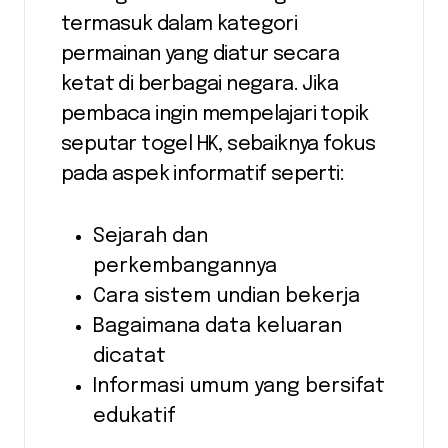
termasuk dalam kategori
permainan yang diatur secara
ketat di berbagai negara. Jika
pembaca ingin mempelajari topik
seputar togel HK, sebaiknya fokus
pada aspek informatif seperti:
Sejarah dan
perkembangannya
Cara sistem undian bekerja
Bagaimana data keluaran
dicatat
Informasi umum yang bersifat
edukatif