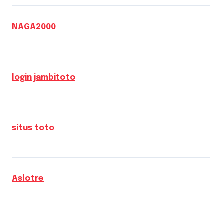
NAGA2000
login jambitoto
situs toto
Aslotre