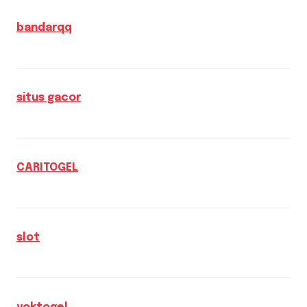
bandarqq
situs gacor
CARITOGEL
slot