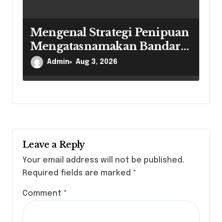
Mengenal Strategi Penipuan
Mengatasnamakan Bandar
Togel Secara Daring
Admin
Aug 3, 2026
Leave a Reply
Your email address will not be published.
Required fields are marked
*
Comment
*