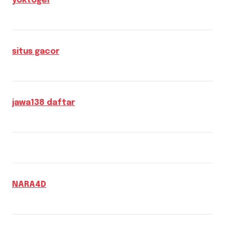
yoktogel
situs gacor
jawa138 daftar
NARA4D