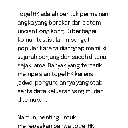
Togel HK adalah bentuk permainan
angka yang berakar dari sistem
undian Hong Kong. Di berbagai
komunitas, istilah ini sangat
populer karena dianggap memiliki
sejarah panjang dan sudah dikenal
sejak lama. Banyak yang tertarik
mempelajari togel HK karena
jadwal pengundiannya yang stabil
serta data keluaran yang mudah
ditemukan.
Namun, penting untuk
menegaskan bahwa togel HK