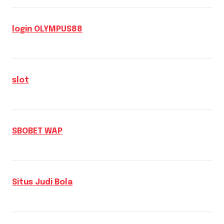
login OLYMPUS88
slot
SBOBET WAP
Situs Judi Bola