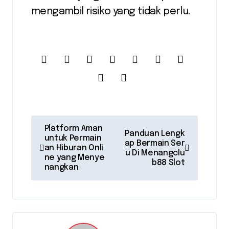
mengambil risiko yang tidak perlu.
P
Platform Aman
Panduan Lengk
untuk Permain
o
ap Bermain Ser
an Hiburan Onli
u Di Menangclu
ne yang Menye
s
b88 Slot
nangkan
t
n