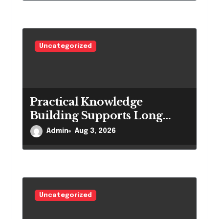
Uncategorized
Practical Knowledge
Building Supports Long
Term Academic Growth
Admin
Aug 3, 2026
Uncategorized