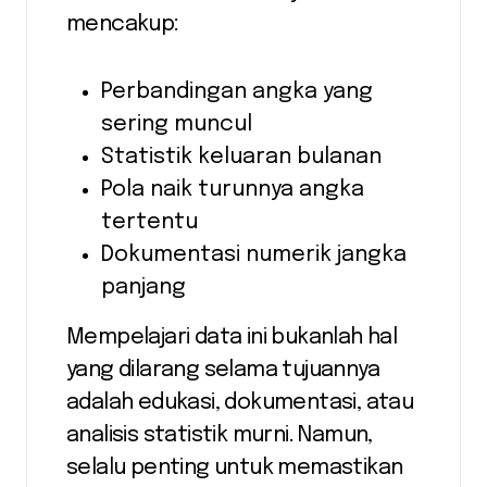
mencakup:
Perbandingan angka yang
sering muncul
Statistik keluaran bulanan
Pola naik turunnya angka
tertentu
Dokumentasi numerik jangka
panjang
Mempelajari data ini bukanlah hal
yang dilarang selama tujuannya
adalah edukasi, dokumentasi, atau
analisis statistik murni. Namun,
selalu penting untuk memastikan