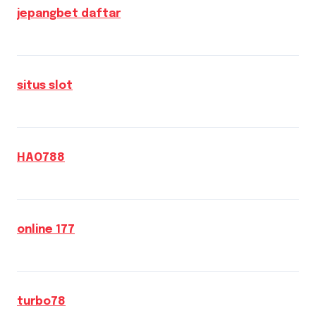
jepangbet daftar
situs slot
HAO788
online 177
turbo78