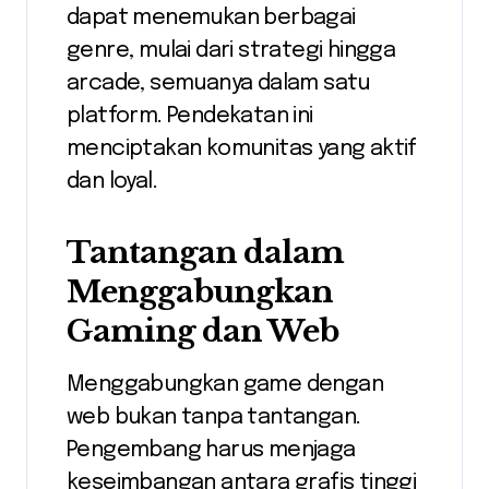
dapat menemukan berbagai
genre, mulai dari strategi hingga
arcade, semuanya dalam satu
platform. Pendekatan ini
menciptakan komunitas yang aktif
dan loyal.
Tantangan dalam
Menggabungkan
Gaming dan Web
Menggabungkan game dengan
web bukan tanpa tantangan.
Pengembang harus menjaga
keseimbangan antara grafis tinggi