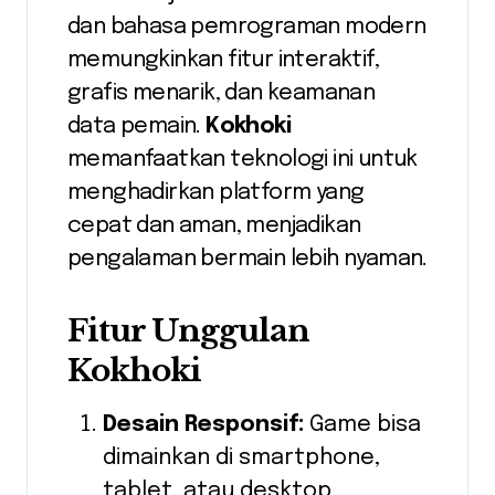
dan bahasa pemrograman modern
memungkinkan fitur interaktif,
grafis menarik, dan keamanan
data pemain.
Kokhoki
memanfaatkan teknologi ini untuk
menghadirkan platform yang
cepat dan aman, menjadikan
pengalaman bermain lebih nyaman.
Fitur Unggulan
Kokhoki
Desain Responsif:
Game bisa
dimainkan di smartphone,
tablet, atau desktop.