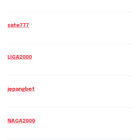
sate777
LIGA2000
jepangbet
NAGA2000