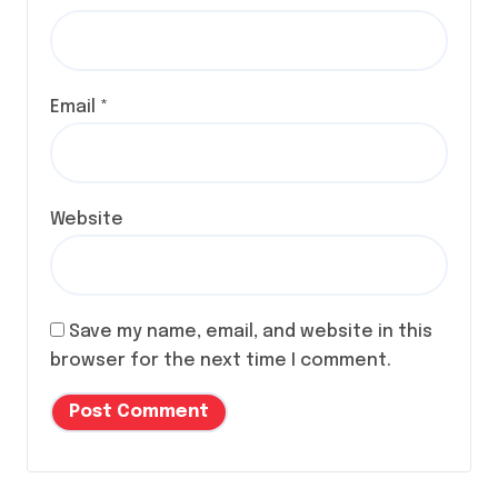
Email
*
Website
Save my name, email, and website in this
browser for the next time I comment.