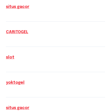
situs gacor
CARITOGEL
slot
yoktogel
situs gacor