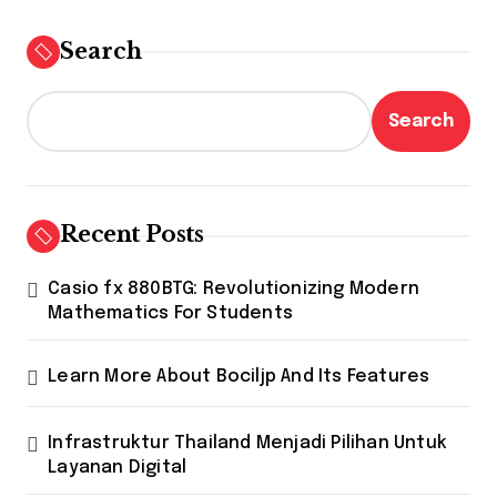
Search
Search
Recent Posts
Casio fx 880BTG: Revolutionizing Modern
Mathematics For Students
Learn More About Bociljp And Its Features
Infrastruktur Thailand Menjadi Pilihan Untuk
Layanan Digital