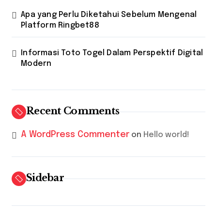
Apa yang Perlu Diketahui Sebelum Mengenal
Platform Ringbet88
Informasi Toto Togel Dalam Perspektif Digital
Modern
Recent Comments
A WordPress Commenter
on
Hello world!
Sidebar