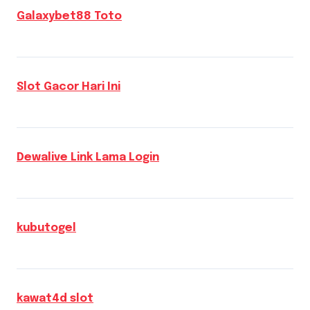
Galaxybet88 Toto
Slot Gacor Hari Ini
Dewalive Link Lama Login
kubutogel
kawat4d slot