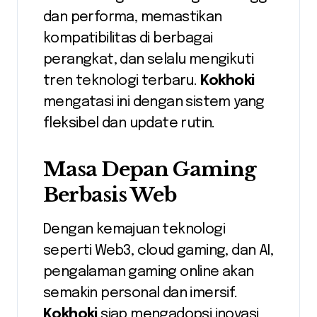
dan performa, memastikan
kompatibilitas di berbagai
perangkat, dan selalu mengikuti
tren teknologi terbaru.
Kokhoki
mengatasi ini dengan sistem yang
fleksibel dan update rutin.
Masa Depan Gaming
Berbasis Web
Dengan kemajuan teknologi
seperti Web3, cloud gaming, dan AI,
pengalaman gaming online akan
semakin personal dan imersif.
Kokhoki
siap mengadopsi inovasi