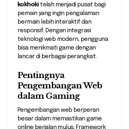
kokhoki
telah menjadi pusat bagi
pemain yang ingin pengalaman
bermain lebih interaktif dan
responsif. Dengan integrasi
teknologi web modern, pengguna
bisa menikmati game dengan
lancar di berbagai perangkat.
Pentingnya
Pengembangan Web
dalam Gaming
Pengembangan web berperan
besar dalam memastikan game
online berjalan mulus. Framework