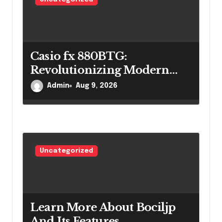
i
o
n
Casio fx 880BTG:
Revolutionizing Modern
Mathematics For Students
Admin
Aug 9, 2026
Uncategorized
Learn More About Bociljp
And Its Features