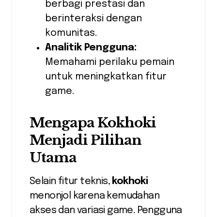
berbagi prestasi dan
berinteraksi dengan
komunitas.
Analitik Pengguna:
Memahami perilaku pemain
untuk meningkatkan fitur
game.
Mengapa Kokhoki
Menjadi Pilihan
Utama
Selain fitur teknis,
kokhoki
menonjol karena kemudahan
akses dan variasi game. Pengguna