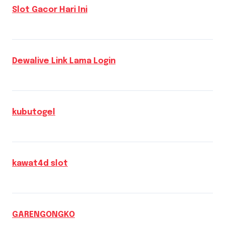
Slot Gacor Hari Ini
Dewalive Link Lama Login
kubutogel
kawat4d slot
GARENGONGKO