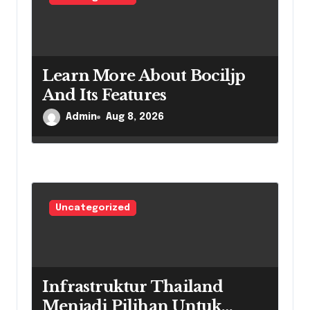
o
n
Learn More About Bociljp
And Its Features
Admin
Aug 8, 2026
Uncategorized
Infrastruktur Thailand
Menjadi Pilihan Untuk