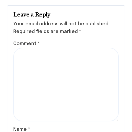
Leave a Reply
Your email address will not be published.
Required fields are marked
*
Comment
*
Name
*