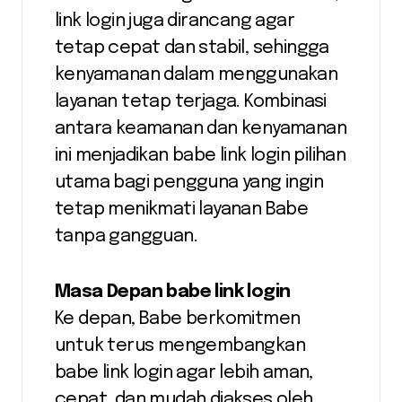
link login juga dirancang agar
tetap cepat dan stabil, sehingga
kenyamanan dalam menggunakan
layanan tetap terjaga. Kombinasi
antara keamanan dan kenyamanan
ini menjadikan babe link login pilihan
utama bagi pengguna yang ingin
tetap menikmati layanan Babe
tanpa gangguan.
Masa Depan babe link login
Ke depan, Babe berkomitmen
untuk terus mengembangkan
babe link login agar lebih aman,
cepat, dan mudah diakses oleh