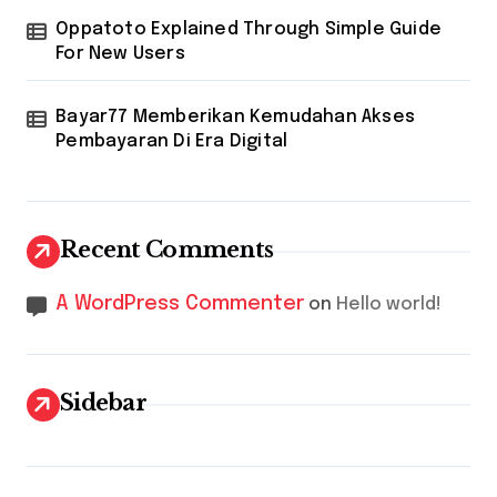
Oppatoto Explained Through Simple Guide
For New Users
Bayar77 Memberikan Kemudahan Akses
Pembayaran Di Era Digital
Recent Comments
A WordPress Commenter
on
Hello world!
Sidebar