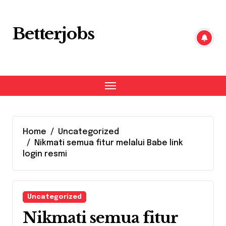
Skip
to
content
Betterjobs
Home
Uncategorized
Nikmati semua fitur melalui Babe link
login resmi
Uncategorized
Nikmati semua fitur