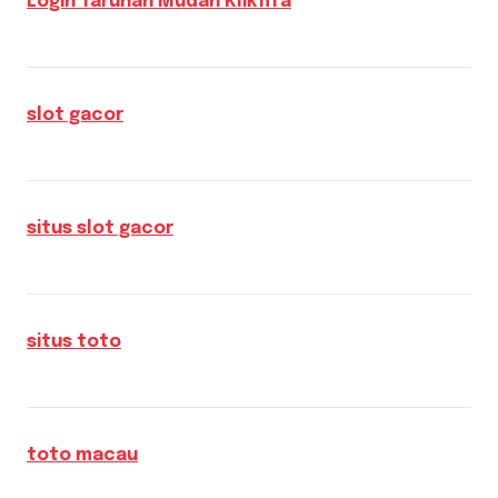
Login Taruhan Mudah Klikfifa
slot gacor
situs slot gacor
situs toto
toto macau