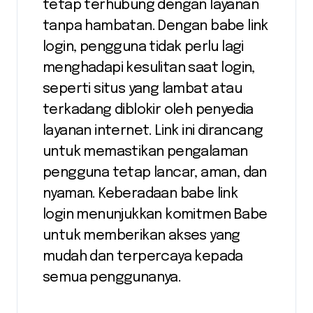
tetap terhubung dengan layanan
tanpa hambatan. Dengan babe link
login, pengguna tidak perlu lagi
menghadapi kesulitan saat login,
seperti situs yang lambat atau
terkadang diblokir oleh penyedia
layanan internet. Link ini dirancang
untuk memastikan pengalaman
pengguna tetap lancar, aman, dan
nyaman. Keberadaan babe link
login menunjukkan komitmen Babe
untuk memberikan akses yang
mudah dan terpercaya kepada
semua penggunanya.