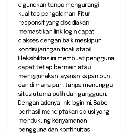
digunakan tanpa mengurangi
kualitas pengalaman. Fitur
responsif yang disediakan
memastikan link login dapat
diakses dengan baik meskipun
kondisi jaringan tidak stabil.
Fleksibilitas ini membuat pengguna
dapat tetap bermain atau
menggunakan layanan kapan pun
dan di mana pun, tanpa menunggu
situs utama pulih dari gangguan.
Dengan adanya link login ini, Babe
berhasil menciptakan solusi yang
mendukung kenyamanan
pengguna dan kontinuitas