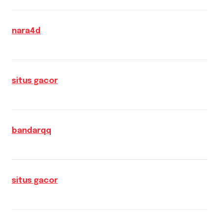
nara4d
situs gacor
bandarqq
situs gacor