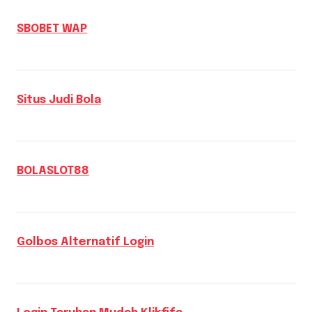
SBOBET WAP
Situs Judi Bola
BOLASLOT88
Golbos Alternatif Login