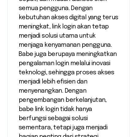
semua pengguna. Dengan
kebutuhan akses digital yang terus
meningkat, link login akan tetap
menjadi solusi utama untuk
menjaga kenyamanan pengguna.
Babe juga berupaya meningkatkan
pengalaman login melalui inovasi
teknologi, sehingga proses akses
menjadi lebih efisien dan
menyenangkan. Dengan
pengembangan berkelanjutan,
babe link login tidak hanya
berfungsi sebagai solusi
sementara, tetapi juga menjadi
bagian penting dari strategi