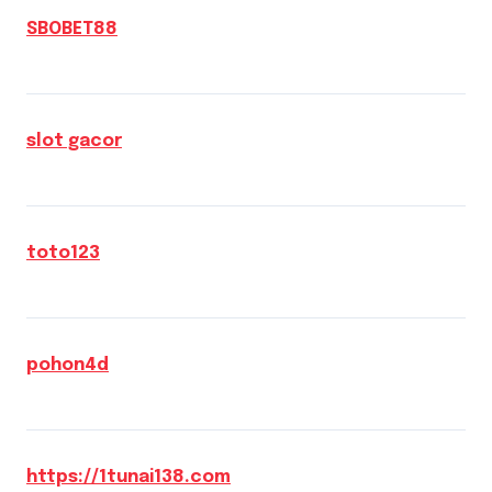
SBOBET88
slot gacor
toto123
pohon4d
https://1tunai138.com