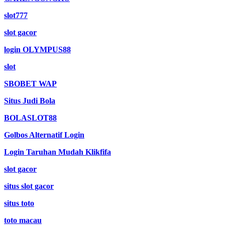
slot777
slot gacor
login OLYMPUS88
slot
SBOBET WAP
Situs Judi Bola
BOLASLOT88
Golbos Alternatif Login
Login Taruhan Mudah Klikfifa
slot gacor
situs slot gacor
situs toto
toto macau