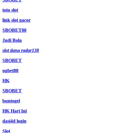
toto slot
link slot gacor
SBOBET88
Judi Bola
slot dana radar138
SBOBET
ugbet88
HK
SBOBET
buntogel
HK Hari Ini
dasi4d login
Slot