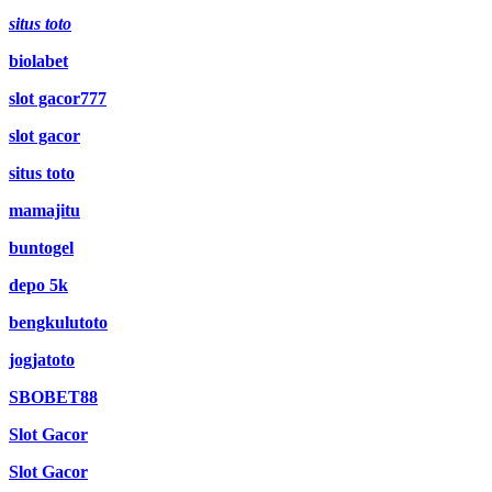
situs toto
biolabet
slot gacor777
slot gacor
situs toto
mamajitu
buntogel
depo 5k
bengkulutoto
jogjatoto
SBOBET88
Slot Gacor
Slot Gacor