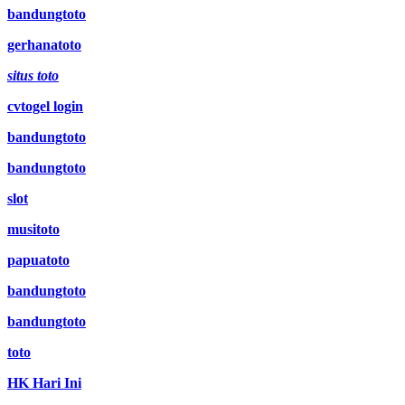
bandungtoto
gerhanatoto
situs toto
cvtogel login
bandungtoto
bandungtoto
slot
musitoto
papuatoto
bandungtoto
bandungtoto
toto
HK Hari Ini