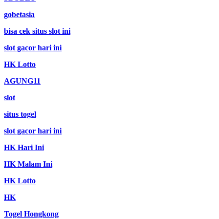
gobetasia
bisa cek situs slot ini
slot gacor hari ini
HK Lotto
AGUNG11
slot
situs togel
slot gacor hari ini
HK Hari Ini
HK Malam Ini
HK Lotto
HK
Togel Hongkong