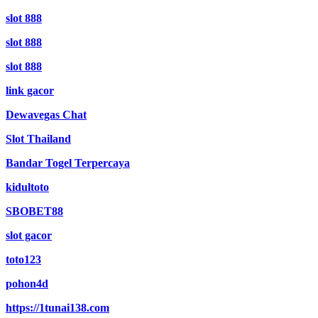
slot 888
slot 888
slot 888
link gacor
Dewavegas Chat
Slot Thailand
Bandar Togel Terpercaya
kidultoto
SBOBET88
slot gacor
toto123
pohon4d
https://1tunai138.com