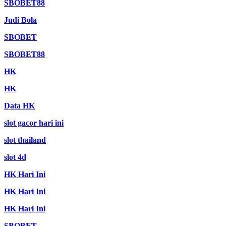
SBOBET88
Judi Bola
SBOBET
SBOBET88
HK
HK
Data HK
slot gacor hari ini
slot thailand
slot 4d
HK Hari Ini
HK Hari Ini
HK Hari Ini
SBOBET