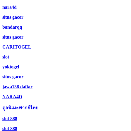
nara4d
situs gacor
bandarqq
situs gacor
CARITOGEL
slot
yoktogel
situs gacor
jawa138 daftar
NARA4D
ดูอนิเมะพากย์ไทย
slot 888
slot 888