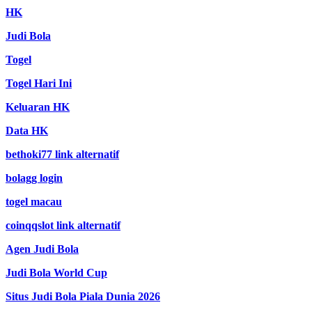
HK
Judi Bola
Togel
Togel Hari Ini
Keluaran HK
Data HK
bethoki77 link alternatif
bolagg login
togel macau
coinqqslot link alternatif
Agen Judi Bola
Judi Bola World Cup
Situs Judi Bola Piala Dunia 2026