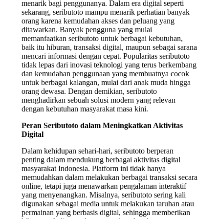
menarik bagi penggunanya. Dalam era digital seperti
sekarang, seributoto mampu menarik perhatian banyak
orang karena kemudahan akses dan peluang yang
ditawarkan. Banyak pengguna yang mulai
memanfaatkan seributoto untuk berbagai kebutuhan,
baik itu hiburan, transaksi digital, maupun sebagai sarana
mencari informasi dengan cepat. Popularitas seributoto
tidak lepas dari inovasi teknologi yang terus berkembang
dan kemudahan penggunaan yang membuatnya cocok
untuk berbagai kalangan, mulai dari anak muda hingga
orang dewasa. Dengan demikian, seributoto
menghadirkan sebuah solusi modern yang relevan
dengan kebutuhan masyarakat masa kini.
Peran Seributoto dalam Meningkatkan Aktivitas
Digital
Dalam kehidupan sehari-hari, seributoto berperan
penting dalam mendukung berbagai aktivitas digital
masyarakat Indonesia. Platform ini tidak hanya
memudahkan dalam melakukan berbagai transaksi secara
online, tetapi juga menawarkan pengalaman interaktif
yang menyenangkan. Misalnya, seributoto sering kali
digunakan sebagai media untuk melakukan taruhan atau
permainan yang berbasis digital, sehingga memberikan