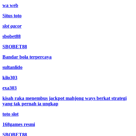
wa web
Situs toto
slot gacor
sbobet88
SBOBET88
Bandar bola terpercaya
sultanlido
kilo303
exa303
kisah raka menembus jackpot mahjong ways berkat strategi
yang tak pernah ia ungkap
toto slot
168games resmi
SBOBET88