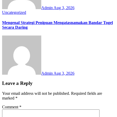
Admin
Aug 3, 2026
Uncategorized
Mengenal Strategi Penipuan Mengatasnamakan Bandar Togel
Secara Daring
Admin
Aug 3, 2026
Leave a Reply
Your email address will not be published.
Required fields are
marked
*
Comment
*