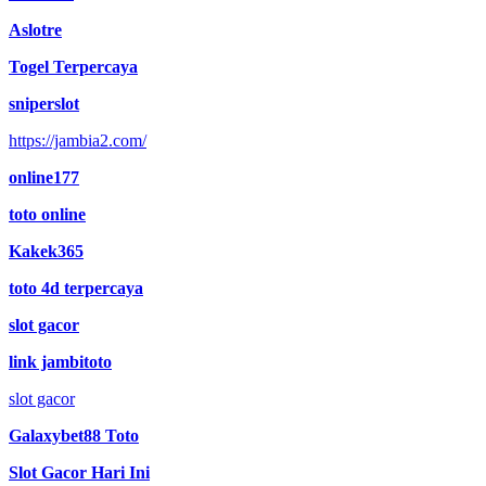
Aslotre
Togel Terpercaya
sniperslot
https://jambia2.com/
online177
toto online
Kakek365
toto 4d terpercaya
slot gacor
link jambitoto
slot gacor
Galaxybet88 Toto
Slot Gacor Hari Ini