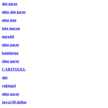
slot gacor
situs slot gacor
situs toto
toto macau
nara4d
situs gacor
bandarqq
situs gacor
CARITOGEL
slot
yoktogel
situs gacor
jawa138 daftar