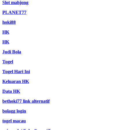
Slot mahjong
PLANET77
hoki88
HK
HK
Judi Bola
Togel
Togel Hari Ini
Keluaran HK
Data HK
bethoki77 link alternatif
bolagg login
togel macau