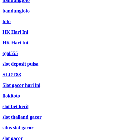
bandungtoto
bandungtoto
toto
HK Hari Ini
HK Hari Ini
ojol555
slot deposit pulsa
SLOT88
Slot gacor hari ini
flokitoto
slot bet kecil
slot thailand gacor
situs slot gacor
slot gacor