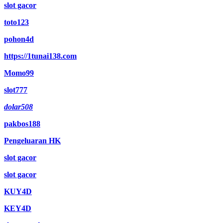
slot gacor
toto123
pohon4d
https://1tunai138.com
Momo99
slot777
dolar508
pakbos188
Pengeluaran HK
slot gacor
slot gacor
KUY4D
KEY4D