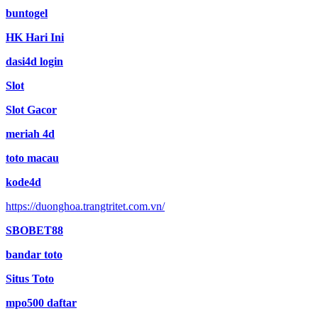
buntogel
HK Hari Ini
dasi4d login
Slot
Slot Gacor
meriah 4d
toto macau
kode4d
https://duonghoa.trangtritet.com.vn/
SBOBET88
bandar toto
Situs Toto
mpo500 daftar