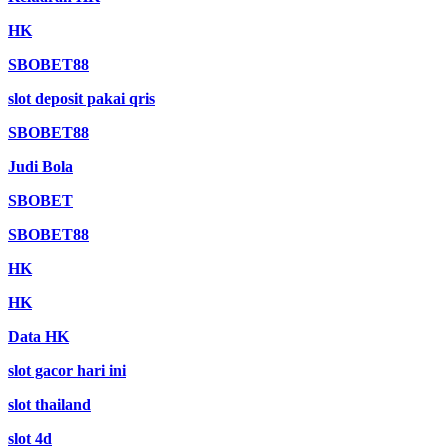
HK
SBOBET88
slot deposit pakai qris
SBOBET88
Judi Bola
SBOBET
SBOBET88
HK
HK
Data HK
slot gacor hari ini
slot thailand
slot 4d