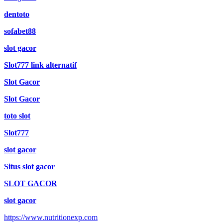
dentoto
sofabet88
slot gacor
Slot777 link alternatif
Slot Gacor
Slot Gacor
toto slot
Slot777
slot gacor
Situs slot gacor
SLOT GACOR
slot gacor
https://www.nutritionexp.com