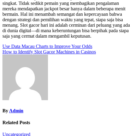
singkat. Tidak sedikit pemain yang membagikan pengalaman
mereka mendapatkan jackpot besar hanya dalam beberapa menit
bermain. Hal ini menambah semangat dan kepercayaan bahwa
dengan strategi dan pemilihan waktu yang tepat, siapa saja bisa
menang. Slot gacor hari ini adalah cerminan dari peluang yang ada
di dunia digital—di mana keberuntungan bisa berpihak pada siapa
saja yang cermat dalam mengambil keputusan.
Post
Use Data Macau Charts to Improve Your Odds
How to Identify Slot Gacor Machines in Casinos
navigation
By
Admin
Related Posts
Uncategorized