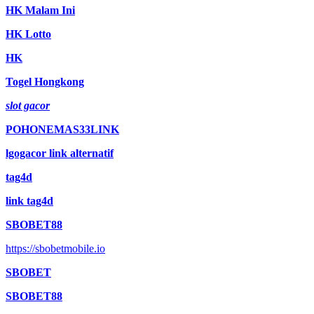
HK Malam Ini
HK Lotto
HK
Togel Hongkong
slot gacor
POHONEMAS33LINK
lgogacor link alternatif
tag4d
link tag4d
SBOBET88
https://sbobetmobile.io
SBOBET
SBOBET88