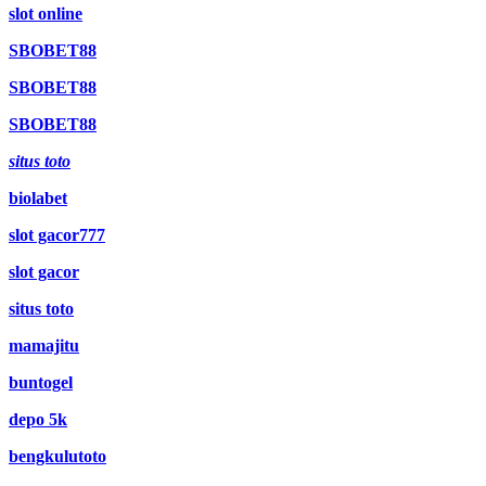
slot online
SBOBET88
SBOBET88
SBOBET88
situs toto
biolabet
slot gacor777
slot gacor
situs toto
mamajitu
buntogel
depo 5k
bengkulutoto