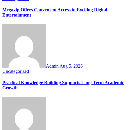
Megavip Offers Convenient Access to Exciting Digital
Entertainment
Admin
Aug 5, 2026
Uncategorized
Practical Knowledge Building Supports Long Term Academic
Growth