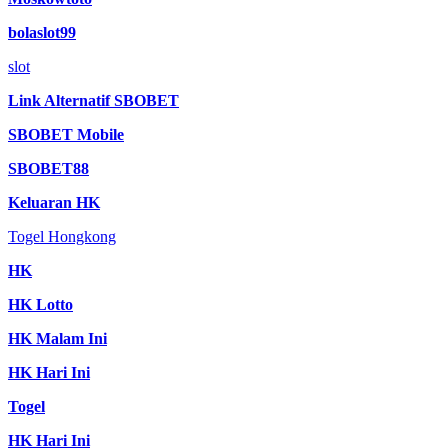
bolaslot99
slot
Link Alternatif SBOBET
SBOBET Mobile
SBOBET88
Keluaran HK
Togel Hongkong
HK
HK Lotto
HK Malam Ini
HK Hari Ini
Togel
HK Hari Ini