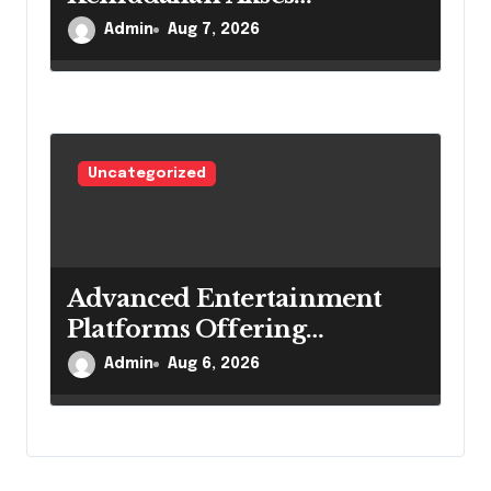
Pembayaran Di Era Digital
Admin
Aug 7, 2026
Uncategorized
Advanced Entertainment
Platforms Offering
Convenient Online
Admin
Aug 6, 2026
Experiences Daily