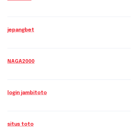
jepangbet
NAGA2000
login jambitoto
situs toto