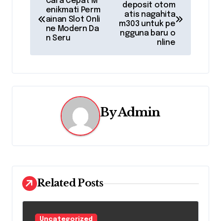
Cara Cepat M
deposit otom
o
enikmati Perm
atis nagahita
ainan Slot Onli
m303 untuk pe
s
ne Modern Da
ngguna baru o
n Seru
nline
t
n
a
v
By
Admin
i
g
a
Related Posts
t
i
Uncategorized