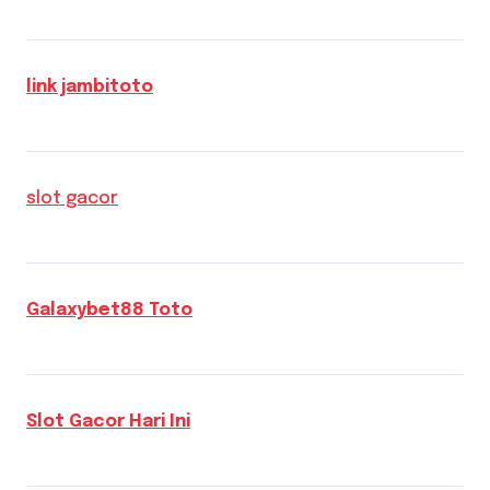
link jambitoto
slot gacor
Galaxybet88 Toto
Slot Gacor Hari Ini