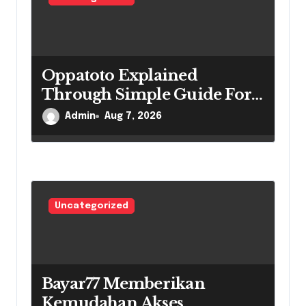
o
n
Oppatoto Explained
Through Simple Guide For
New Users
Admin
Aug 7, 2026
Uncategorized
Bayar77 Memberikan
Kemudahan Akses