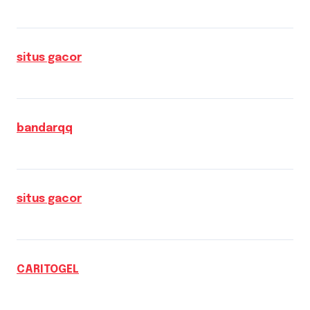
situs gacor
bandarqq
situs gacor
CARITOGEL