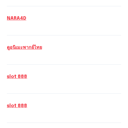
NARA4D
ดูอนิเมะพากย์ไทย
slot 888
slot 888