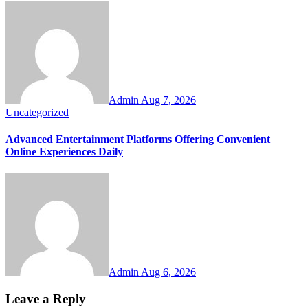
Admin
Aug 7, 2026
Uncategorized
Advanced Entertainment Platforms Offering Convenient
Online Experiences Daily
Admin
Aug 6, 2026
Leave a Reply