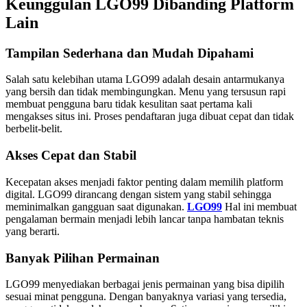
Keunggulan LGO99 Dibanding Platform
Lain
Tampilan Sederhana dan Mudah Dipahami
Salah satu kelebihan utama LGO99 adalah desain antarmukanya
yang bersih dan tidak membingungkan. Menu yang tersusun rapi
membuat pengguna baru tidak kesulitan saat pertama kali
mengakses situs ini. Proses pendaftaran juga dibuat cepat dan tidak
berbelit-belit.
Akses Cepat dan Stabil
Kecepatan akses menjadi faktor penting dalam memilih platform
digital. LGO99 dirancang dengan sistem yang stabil sehingga
meminimalkan gangguan saat digunakan.
LGO99
Hal ini membuat
pengalaman bermain menjadi lebih lancar tanpa hambatan teknis
yang berarti.
Banyak Pilihan Permainan
LGO99 menyediakan berbagai jenis permainan yang bisa dipilih
sesuai minat pengguna. Dengan banyaknya variasi yang tersedia,