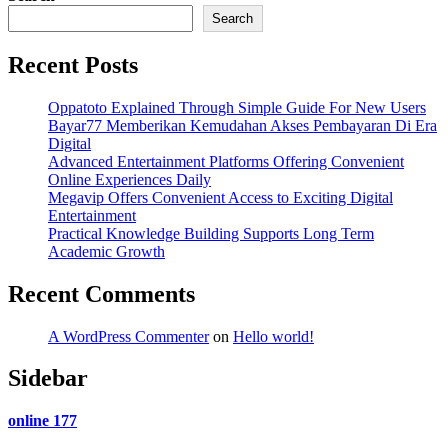
Search
Recent Posts
Oppatoto Explained Through Simple Guide For New Users
Bayar77 Memberikan Kemudahan Akses Pembayaran Di Era
Digital
Advanced Entertainment Platforms Offering Convenient
Online Experiences Daily
Megavip Offers Convenient Access to Exciting Digital
Entertainment
Practical Knowledge Building Supports Long Term
Academic Growth
Recent Comments
A WordPress Commenter
on
Hello world!
Sidebar
online 177