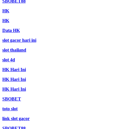
SBOBET88
HK
HK
Data HK
slot gacor hari ini
slot thailand
slot 4d
HK Hari Ini
HK Hari Ini
HK Hari Ini
SBOBET
toto slot
link slot gacor
SBOBET88