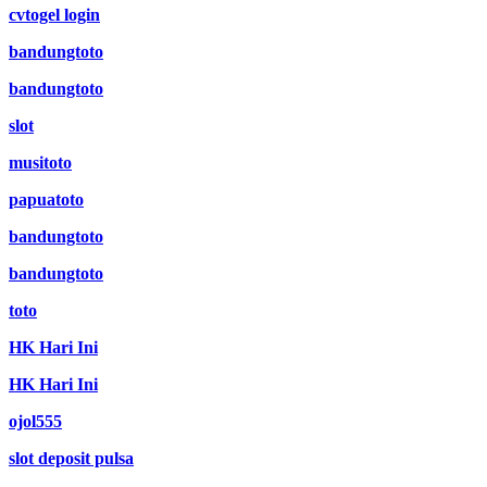
cvtogel login
bandungtoto
bandungtoto
slot
musitoto
papuatoto
bandungtoto
bandungtoto
toto
HK Hari Ini
HK Hari Ini
ojol555
slot deposit pulsa