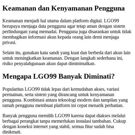
Keamanan dan Kenyamanan Pengguna
Keamanan menjadi hal utama dalam platform digital. LGO99
berupaya menjaga data pengguna agar tetap aman dengan sistem
perlindungan yang memadai. Pengguna juga disarankan untuk tidak
membagikan informasi akun kepada orang lain demi menjaga
privasi.
Selain itu, gunakan kata sandi yang kuat dan berbeda dari akun lain
untuk meningkatkan keamanan. Dengan langkah sederhana ini,
risiko penyalahgunaan akun dapat diminimalkan.
Mengapa LGO99 Banyak Diminati?
Popularitas LGO99 tidak lepas dari kemudahan akses, variasi
permainan, serta sistem yang dirancang untuk kenyamanan
pengguna. Kombinasi antara teknologi modern dan tampilan yang
ramah pengguna membuat platform ini cepat menarik perhatian.
Banyak pengguna memilih LGO99 karena dapat diakses melalui
berbagai perangkat tanpa memerlukan instalasi tambahan. Cukup
dengan koneksi internet yang stabil, semua fitur sudah bisa
dinikmati.