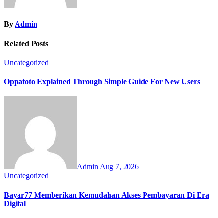
By
Admin
Related Posts
Uncategorized
Oppatoto Explained Through Simple Guide For New Users
Admin
Aug 7, 2026
Uncategorized
Bayar77 Memberikan Kemudahan Akses Pembayaran Di Era
Digital