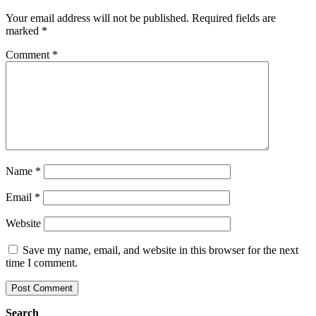
Your email address will not be published.
Required fields are
marked
*
Comment
*
Name
*
Email
*
Website
Save my name, email, and website in this browser for the next
time I comment.
Search