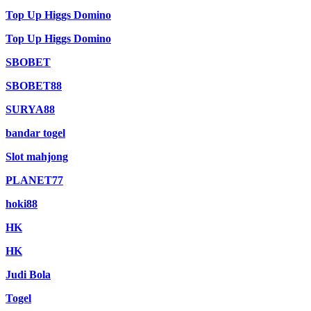
Top Up Higgs Domino
Top Up Higgs Domino
SBOBET
SBOBET88
SURYA88
bandar togel
Slot mahjong
PLANET77
hoki88
HK
HK
Judi Bola
Togel