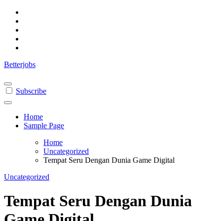
Skip
to
content
Betterjobs
Subscribe
Home
Sample Page
Home
Uncategorized
Tempat Seru Dengan Dunia Game Digital
Uncategorized
Tempat Seru Dengan Dunia
Game Digital