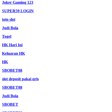
Joker Gaming 123
SUPER59 LOGIN
toto slot
Judi Bola
Togel
HK Hari Ini
Keluaran HK
HK
SBOBET88
slot deposit pakai qris
SBOBET88
Judi Bola
SBOBET