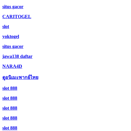
situs gacor
CARITOGEL
slot
yoktogel
situs gacor
jawa138 daftar
NARA4D
ดูอนิเมะพากย์ไทย
slot 888
slot 888
slot 888
slot 888
slot 888