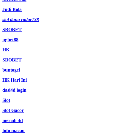
Judi Bola
slot dana radar138
SBOBET
ugbet88
HK
SBOBET
buntogel
HK Hari Ini
dasi4d login
Slot
Slot Gacor
meriah 4d
toto macau