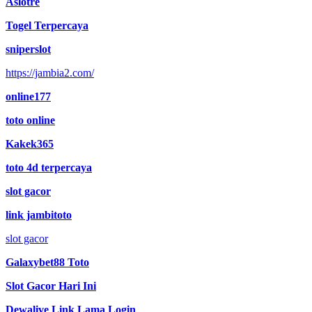
Aslotre
Togel Terpercaya
sniperslot
https://jambia2.com/
online177
toto online
Kakek365
toto 4d terpercaya
slot gacor
link jambitoto
slot gacor
Galaxybet88 Toto
Slot Gacor Hari Ini
Dewalive Link Lama Login