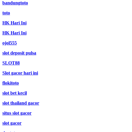
bandungtoto
toto
HK Hari Ini
HK Hari Ini
ojol555
slot deposit pulsa
SLOT88
Slot gacor hari ini
flokitoto
slot bet kecil
slot thailand gacor
situs slot gacor
slot gacor