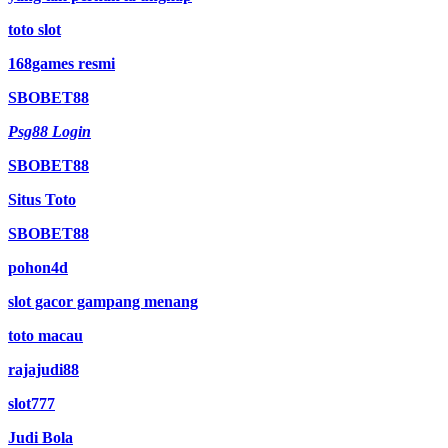
toto slot
168games resmi
SBOBET88
Psg88 Login
SBOBET88
Situs Toto
SBOBET88
pohon4d
slot gacor gampang menang
toto macau
rajajudi88
slot777
Judi Bola