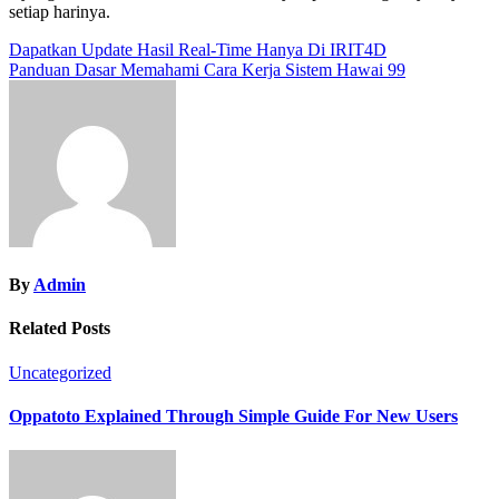
setiap harinya.
Post
Dapatkan Update Hasil Real-Time Hanya Di IRIT4D
Panduan Dasar Memahami Cara Kerja Sistem Hawai 99
navigation
By
Admin
Related Posts
Uncategorized
Oppatoto Explained Through Simple Guide For New Users