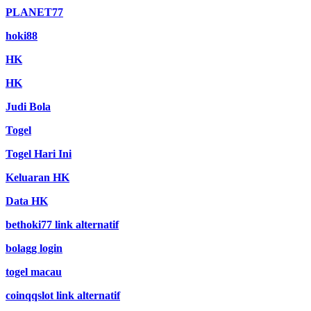
PLANET77
hoki88
HK
HK
Judi Bola
Togel
Togel Hari Ini
Keluaran HK
Data HK
bethoki77 link alternatif
bolagg login
togel macau
coinqqslot link alternatif