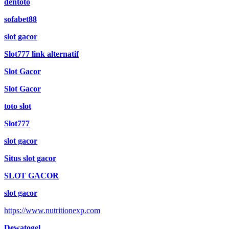
dentoto
sofabet88
slot gacor
Slot777 link alternatif
Slot Gacor
Slot Gacor
toto slot
Slot777
slot gacor
Situs slot gacor
SLOT GACOR
slot gacor
https://www.nutritionexp.com
Dewatogel