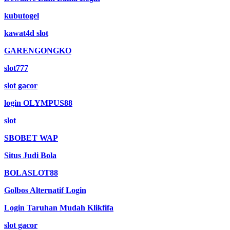
kubutogel
kawat4d slot
GARENGONGKO
slot777
slot gacor
login OLYMPUS88
slot
SBOBET WAP
Situs Judi Bola
BOLASLOT88
Golbos Alternatif Login
Login Taruhan Mudah Klikfifa
slot gacor