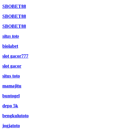
SBOBET88
SBOBET88
SBOBET88
situs toto
biolabet
slot gacor777
slot gacor
situs toto
mamajitu
buntogel
depo 5k
bengkulutoto
jogjatoto