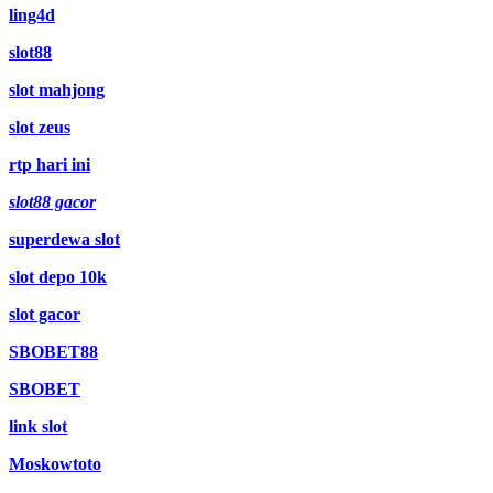
ling4d
slot88
slot mahjong
slot zeus
rtp hari ini
slot88 gacor
superdewa slot
slot depo 10k
slot gacor
SBOBET88
SBOBET
link slot
Moskowtoto