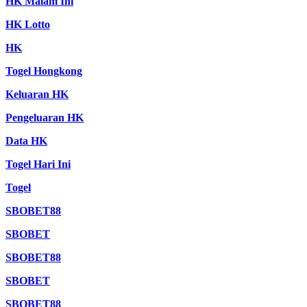
HK Malam Ini
HK Lotto
HK
Togel Hongkong
Keluaran HK
Pengeluaran HK
Data HK
Togel Hari Ini
Togel
SBOBET88
SBOBET
SBOBET88
SBOBET
SBOBET88