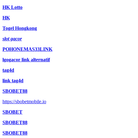
HK Lotto
HK
Togel Hongkong
slot gacor
POHONEMAS33LINK
lgogacor link alternatif
tag4d
link tag4d
SBOBET88
https://sbobetmobile.io
SBOBET
SBOBET88
SBOBET88