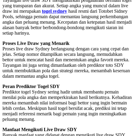
Tayangan live draw SDY menghadirkan pengalaman bermain togel
yang transparan dan akurat. Setiap angka yang muncul dalam live
draw ini merupakan
togel sydney
hasil resmi dari Totobet Sidney
Pools, sehingga pemain dapat memantau langsung perkembangan
angka dan peluang menang. Kecepatan dan ketepatan hasil menjadi
alasan banyak bettor berbondong-bondong mengikuti siaran ini
setiap harinya.
Proses Live Draw yang Menarik
Proses live draw Sydney berlangsung dengan cara yang cepat dan
jelas. Setiap nomor ditampilkan secara langsung, memudahkan
bettor untuk mencatat hasil dan menentukan angka favorit mereka.
Tayangan ini juga sering dimanfaatkan oleh prediktor toto SDY
untuk membuktikan pola dan strategi mereka, menambah keseruan
dalam memantau angka togel.
Peran Prediktor Togel SDY
Prediktor togel Sydney sering hadir untuk membantu pemain
menilai pola angka dan memperkirakan hasil berikutnya. Kehadiran
mereka menambah nilai informasi bagi bettor yang ingin bermain
lebih cerdas. Meskipun hasil togel bersifat acak, prediksi ini tetap
menjadi referensi menarik bagi pemain yang ingin meningkatkan
peluang menang.
Manfaat Mengikuti Live Draw SDY
Banyak manfaat yang didapat dengan mengikuti live draw SDY