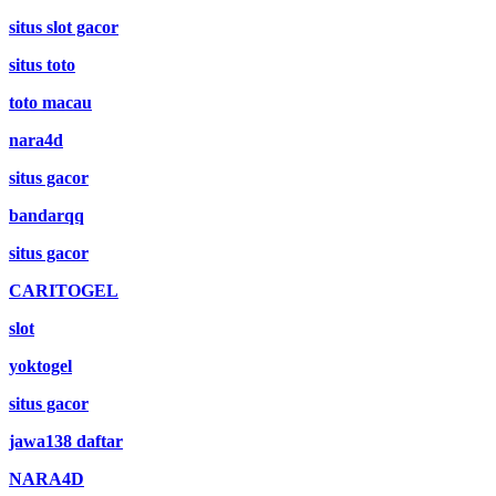
situs slot gacor
situs toto
toto macau
nara4d
situs gacor
bandarqq
situs gacor
CARITOGEL
slot
yoktogel
situs gacor
jawa138 daftar
NARA4D