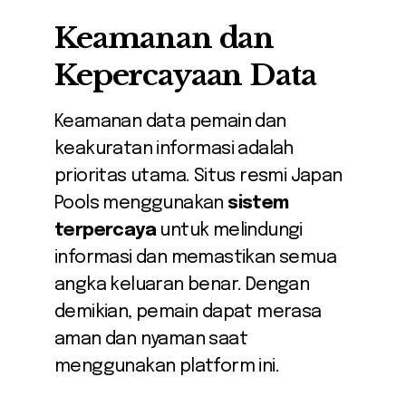
Keamanan dan
Kepercayaan Data
Keamanan data pemain dan
keakuratan informasi adalah
prioritas utama. Situs resmi Japan
Pools menggunakan
sistem
terpercaya
untuk melindungi
informasi dan memastikan semua
angka keluaran benar. Dengan
demikian, pemain dapat merasa
aman dan nyaman saat
menggunakan platform ini.