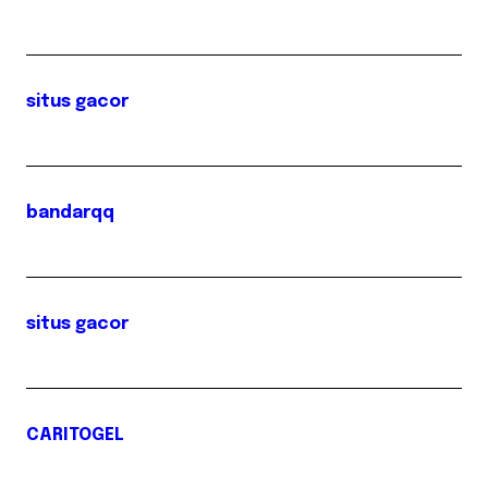
situs gacor
bandarqq
situs gacor
CARITOGEL