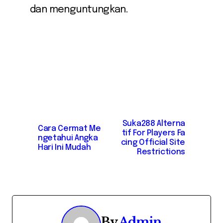
dan menguntungkan.
P
Suka288 Alterna
Cara Cermat Me
tif For Players Fa
o
ngetahui Angka
cing Official Site
Hari Ini Mudah
Restrictions
s
t
n
a
By
Admin