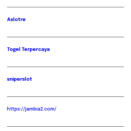
Aslotre
Togel Terpercaya
sniperslot
https://jambia2.com/