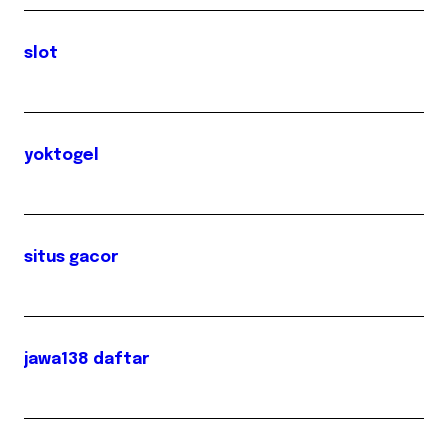
slot
yoktogel
situs gacor
jawa138 daftar