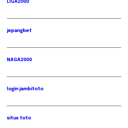
LIGA2000
jepangbet
NAGA2000
login jambitoto
situs toto