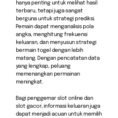
hanya penting untuk melihat hasil
terbaru, tetapi juga sangat
berguna untuk strategi prediksi.
Pemain dapat menganalisis pola
angka, menghitung frekuensi
keluaran, dan menyusun strategi
bermain togel dengan lebih
matang. Dengan pencatatan data
yang lengkap, peluang
memenangkan permainan
meningkat.
Bagi penggemar slot online dan
slot gacor, informasi keluaran juga
dapat menjadi acuan untuk memilih