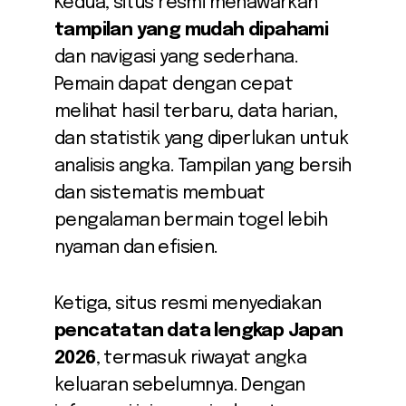
Kedua, situs resmi menawarkan
tampilan yang mudah dipahami
dan navigasi yang sederhana.
Pemain dapat dengan cepat
melihat hasil terbaru, data harian,
dan statistik yang diperlukan untuk
analisis angka. Tampilan yang bersih
dan sistematis membuat
pengalaman bermain togel lebih
nyaman dan efisien.
Ketiga, situs resmi menyediakan
pencatatan data lengkap Japan
2026
, termasuk riwayat angka
keluaran sebelumnya. Dengan