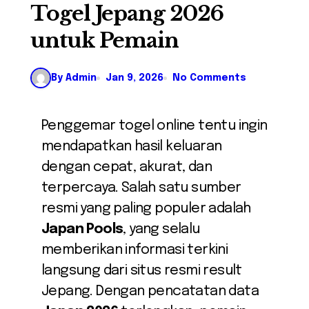
Togel Jepang 2026
untuk Pemain
By Admin
Jan 9, 2026
No Comments
Penggemar togel online tentu ingin
mendapatkan hasil keluaran
dengan cepat, akurat, dan
terpercaya. Salah satu sumber
resmi yang paling populer adalah
Japan Pools
, yang selalu
memberikan informasi terkini
langsung dari situs resmi result
Jepang. Dengan pencatatan data